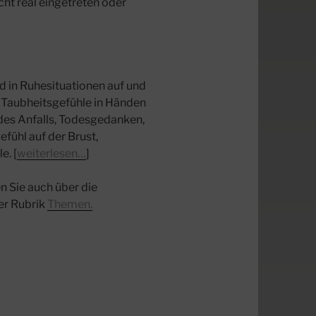
cht real eingetreten oder
d in Ruhesituationen auf und
, Taubheitsgefühle in Händen
s Anfalls, Todesgedanken,
fühl auf der Brust,
. [
weiterlesen…
]
 Sie auch über die
der Rubrik
Themen.