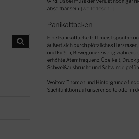
wird. Dabei muss der Verlust noch gar ni
absehbar sein. [
weiterlesen…
]
Panikattacken
Eine Panikattacke tritt meist spontan un
Suchen
äußert sich durch plötzliches Herzrasen
und Füßen, Bewegungszwang während de
erhöhte Atemfrequenz, Übelkeit, Druckge
Schweißausbrüche und Schwindelgefühle
Weitere Themen und Hintergründe finden
Suchfunktion auf unserer Seite oder in 