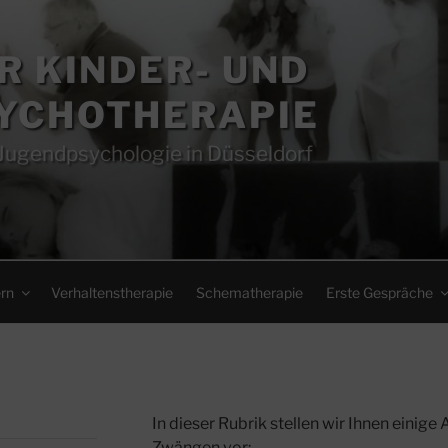
R KINDER- UND
YCHOTHERAPIE
Jugendpsychologie in Düsseldorf
ern
Verhaltenstherapie
Schematherapie
Erste Gespräche
In dieser Rubrik stellen wir Ihnen einig
Zwängen vor: